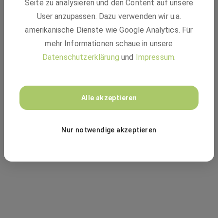
Seite zu analysieren und den Content auf unsere
mehr verfügbar - 404
User anzupassen. Dazu verwenden wir u.a.
amerikanische Dienste wie Google Analytics. Für
mehr Informationen schaue in unsere
Datenschutzerklärung
und
Impressum
.
Vielleicht passt einer dieser Jobs:
Alle akzeptieren
ZUR JOBSUCHE
Nur notwendige akzeptieren