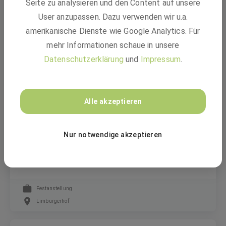
Seite zu analysieren und den Content auf unsere
Bachelor of Science - International Business
User anzupassen. Dazu verwenden wir u.a.
Administration & Information Technology
(m/w/d)
amerikanische Dienste wie Google Analytics. Für
mehr Informationen schaue in unsere
Datenschutzerklärung
und
Impressum
.
Duales Studium
Ludwigshafen am Rhein
Alle akzeptieren
BASF
Nur notwendige akzeptieren
Gärtner:in (m/w/d)
Festanstellung
Limburgerhof