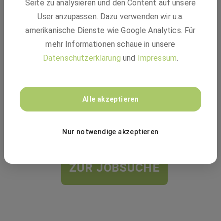
Vielleicht passt einer dieser Jobs:
Seite zu analysieren und den Content auf unsere
User anzupassen. Dazu verwenden wir u.a.
amerikanische Dienste wie Google Analytics. Für
BASF
mehr Informationen schaue in unsere
Datenschutzerklärung
und
Impressum
.
Technical Account Manager - Refinery
Catalysts (m/f/d)
Alle akzeptieren
Festanstellung
Barcelona, Spanien
Nur notwendige akzeptieren
ZUR JOBSUCHE