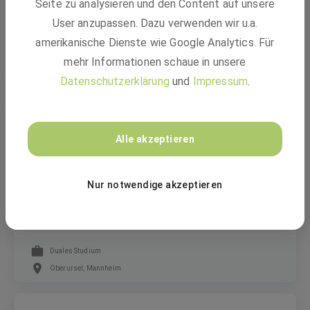
Seite zu analysieren und den Content auf unsere
Praktikum im Controlling (m/w/d)
User anzupassen. Dazu verwenden wir u.a.
amerikanische Dienste wie Google Analytics. Für
Freiwilliges Praktikum
mehr Informationen schaue in unsere
Ludwigshafen am Rhein
Datenschutzerklärung
und
Impressum
.
Alte Leipziger – Hallesche
Alle akzeptieren
Duales Studium (m/w/d)
Nur notwendige akzeptieren
Wirtschaftsinformatik (B.Sc.) - Application
Management 2027
Duales Studium
Oberursel, Mannheim