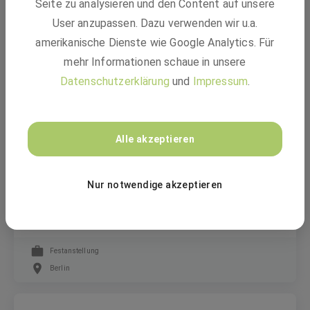
Seite zu analysieren und den Content auf unsere
Internship - Accounts Payable (m/f/d) - Hybrid
Option GER
User anzupassen. Dazu verwenden wir u.a.
amerikanische Dienste wie Google Analytics. Für
mehr Informationen schaue in unsere
Freiwilliges Praktikum
Datenschutzerklärung
und
Impressum
.
Berlin
BASF
Alle akzeptieren
Nur notwendige akzeptieren
Specialist Payroll and HR administration
Specialist with French (m/f/d)
Festanstellung
Berlin