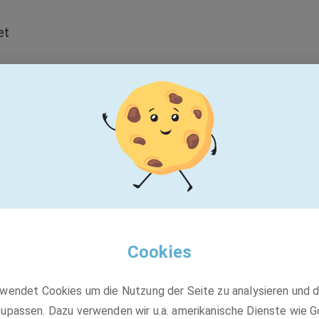
et
rdern, ist mobiles Arbeiten nicht möglich.
Cookies
z herausfordernde Aufgaben in engagierten,
Gesamtpaket aus Vergütung und freiwilligen
wendet Cookies um die Nutzung der Seite zu analysieren und 
upassen. Dazu verwenden wir u.a. amerikanische Dienste wie G
icklungsförderung jedes einzelnen Mitarbeitenden. Dein