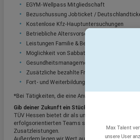
EGYM-Wellpass Mitgliedschaft
Bezuschussung Jobticket / Deutschlandtick
Kostenlose Kfz-Hauptuntersuchungen
Betriebliche Altersvorsorge
Leistungen Familie & Beruf
Möglichkeit von Sabbaticals
Gesundheitsmanagement
Zusätzliche bezahlte Freizeit
Fort- und Weiterbildung
*Bei Tätigkeiten, die eine Anwesenheit vor Ort erfo
Gib deiner Zukunft ein Stück Gewissheit
TÜV Hessen bietet dir als unabhängige Prüfinstan
erfolgsorientierten Teams sowie ein attraktives 
Max Talent ver
Zusatzleistungen.
unsere User anz
Außerdem legen wir Wert auf die individuelle Entw