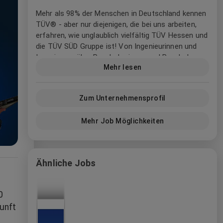
Mehr als 98% der Menschen in Deutschland kennen
TÜV® - aber nur diejenigen, die bei uns arbeiten,
erfahren, wie unglaublich vielfältig TÜV Hessen und
die TÜV SÜD Gruppe ist! Von Ingenieurinnen und
Ingenieuren über Psychologinnen und Psychologen,
Mehr lesen
von Betriebswirtinnen und Betriebswirten bis
Vertriebsprofis, von Auditorinnen und Auditoren bis
zu Arbeitsmedizinerinnen und Arbeitsmedizinern –
Zum Unternehmensprofil
alle finden bei uns ihren Traumjob.
Mehr Job Möglichkeiten
TÜV Hessen im Privatkundenbereich:
Wir
sorgen dafür, dass Fahrzeuge, Gebäude,
technische Anlagen und Produkte sicher
Ähnliche Jobs
funktionieren und geben so Ihrer Zukunft
Gewissheit. Wir von TÜV Hessen haben eine Vision:
das sichere und harmonische Miteinander von
0
Mensch, Technik und Umwelt. Mit vielfältigen
unft
Dienstleistungen rund ums Auto machen wir
Mobilität sicherer, mit der Heizöltankprüfung