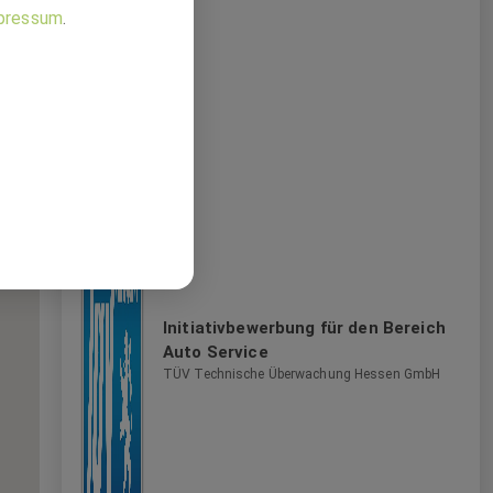
pressum
.
von
ler
Initiativbewerbung für den Bereich
Auto Service
TÜV Technische Überwachung Hessen GmbH