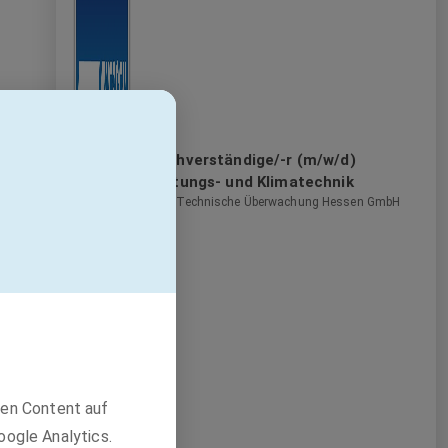
Sachverständige/-r (m/w/d)
Lüftungs- und Klimatechnik
TÜV Technische Überwachung Hessen GmbH
den Content auf
oogle Analytics.
e