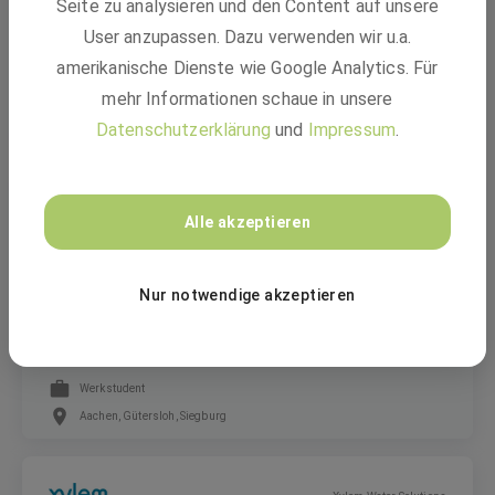
Seite zu analysieren und den Content auf unsere
Hochspannungsschaltanlagen
User anzupassen. Dazu verwenden wir u.a.
amerikanische Dienste wie Google Analytics. Für
mehr Informationen schaue in unsere
Festanstellung
Datenschutzerklärung
und
Impressum
.
Pfungstadt, Hessen, Velden, Bayern, Freilassing, Bayern +7 weitere
regio iT
Alle akzeptieren
Studentische Mitarbeiterin (w/m/d) im Bereich
Nur notwendige akzeptieren
Nachhaltigkeit
Werkstudent
Aachen, Gütersloh, Siegburg