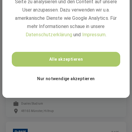
Seite zu analysieren und den Content auf unsere
Duales Studium: Business Administration
User anzupassen. Dazu verwenden wir u.a.
(B.A.) - International Business (m/w/d)
amerikanische Dienste wie Google Analytics. Für
mehr Informationen schaue in unsere
Duales Studium
Datenschutzerklärung
und
Impressum
.
48165 Münster, Hiltrup
Alle akzeptieren
BASF
Nur notwendige akzeptieren
Bachelor of Arts Betriebswirt:in VWA (m/w/d)
Duales Studium
48165 Münster, Hiltrup