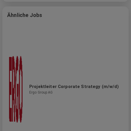
Work-Life-Balance, faire Bezahlung, attraktive Benefits
und sehr gute Entwicklungschancen sowie
Ähnliche Jobs
Förderprogramme. In unseren unterschiedlichen
Unternehmensbereichen sind wir jederzeit gespannt auf
neue Talente der verschiedensten Fachrichtungen. Agil,
dynamisch, nachhaltig und modern setzt ERGO auf Erfolg
und bietet Chancen für die persönliche Weiterentwicklung
und gestaltet eine Kultur der Neugier, Ambition und
Wertschätzung.
Projektleiter Corporate Strategy (m/w/d)
Ergo Group AG