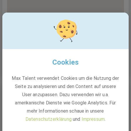
Cookies
Max Talent verwendet Cookies um die Nutzung der
Seite zu analysieren und den Content auf unsere
Über das Unternehmen
User anzupassen. Dazu verwenden wir u.a.
amerikanische Dienste wie Google Analytics. Für
Ergo Group AG
mehr Informationen schaue in unsere
Datenschutzerklärung
und
Impressum
.
37.000
Mitarbeiter