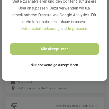
Seite zu analysieren und den Content auf unsere
Lieferantenrisikomanager (m/w/d)
User anzupassen. Dazu verwenden wir u.a.
amerikanische Dienste wie Google Analytics. Für
mehr Informationen schaue in unsere
Festanstellung
Datenschutzerklärung
und
Impressum
.
Wißstraße 2, 44137 Dortmund-Innenstadt-West, Nordrhein-Westfalen
Graner + Partner Ingenieure
Alle akzeptieren
Werkstudent (m/w/d)
Nur notwendige akzeptieren
Werkstudent
51465 Bergisch Gladbach-Häuser-Dombach
Pleiger Maschinenbau GmbH & Co. KG