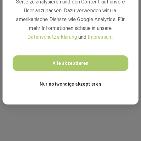
Seite zu analysieren und den Content auf unsere
mehr verfügbar - 404
User anzupassen. Dazu verwenden wir u.a.
amerikanische Dienste wie Google Analytics. Für
mehr Informationen schaue in unsere
Datenschutzerklärung
und
Impressum
.
Vielleicht passt einer dieser Jobs:
Alle akzeptieren
ZUR JOBSUCHE
Nur notwendige akzeptieren