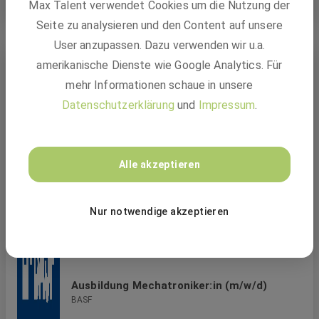
Mehr Job Möglichkeiten
Max Talent verwendet Cookies um die Nutzung der
Produktion, Energienutzung und Produkte effizienter und
Seite zu analysieren und den Content auf unsere
nachhaltiger zu gestalten.
User anzupassen. Dazu verwenden wir u.a.
Doch für große Pläne braucht es ein starkes Team. Daher
Ähnliche Jobs
amerikanische Dienste wie Google Analytics. Für
suchen wir Kolleg:innen, die Großartiges schaffen wollen
und an die Innovationskraft großer Ideen glauben. Klingt
mehr Informationen schaue in unsere
das nach einer Mission, die zu Dir passt? Dann komm an
Datenschutzerklärung
und
Impressum
.
Bord und gestalte mit uns gemeinsam die Zukunft.
Alle akzeptieren
Nur notwendige akzeptieren
Ausbildung Mechatroniker:in (m/w/d)
BASF