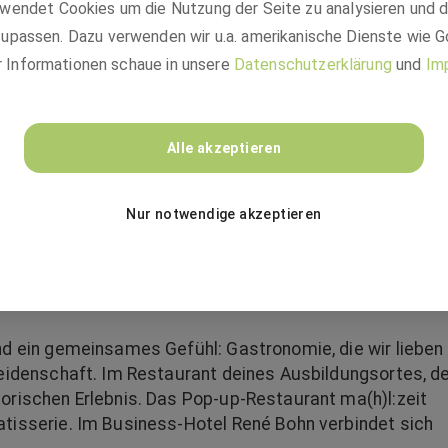
Abläufe, maßgeschneiderte Schulungsangebote,
wendet Cookies um die Nutzung der Seite zu analysieren und 
ekte sowie Teilnahme an Gastronomiewettbewerben,
upassen. Dazu verwenden wir u.a. amerikanische Dienste wie G
nklusive dem Studienhaus St. Johann in der Pfalz,
r Informationen schaue in unsere
Datenschutzerklärung
und
Im
dwigshafen, Kennenlernen deiner zukünftigen
CHZUSTARTEN?
Alle akzeptieren
rwartet dich ein Team, das zusammenhält, sich gegenseit
ine stellt. Begegne Menschen aus aller Welt und lerne
Nur notwendige akzeptieren
icklung ist uns wichtig! Deshalb fördern wir gezielt
nd ein gemeinsames Gefühl: Gastronomie, die wir lieben
 Leidenschaft. Im Restaurant deines Ausbildungsortes, 
orischen Erlebnis. Das Pop-up-Restaurant ma(h)l:zeit
atisserie. Im Business-Hotel René Bohn verbindet sich