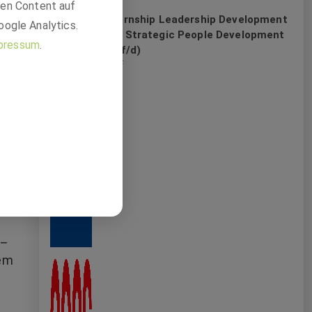
den Content auf
Internship Leadership Development
oogle Analytics.
and Strategic People Development
pressum
.
(m/f/d)
BASF
ig
 –
dem