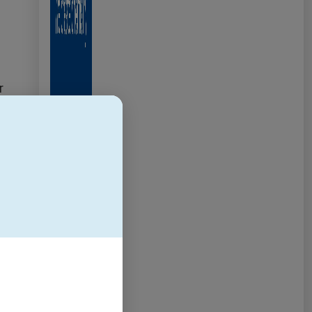
r
,
,
nd