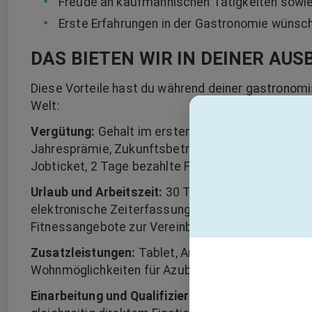
Freude an kaufmännischen Tätigkeiten sowie
Erste Erfahrungen in der Gastronomie wüns
DAS BIETEN WIR IN DEINER AUS
Diese Vorteile hast du während deiner gastrono
Welt:
Vergütung:
Gehalt im ersten Ausbildungsjahr 1.147
Jahresprämie, Zukunftsbetrag und Urlaubsgeld, 
Jobticket, 2 Tage bezahlte Freistellung zur Prüfu
Urlaub und Arbeitszeit:
30 Tage Urlaub, planbare 
elektronische Zeiterfassung, Überstunden werden 
Fitnessangebote zur Vereinbarkeit von Beruf und 
Zusatzleistungen:
Tablet, Arbeitskleidung inkl. Re
Wohnmöglichkeiten für Azubis von weiter weg
Einarbeitung und Qualifizierung:
Start in die Ausb