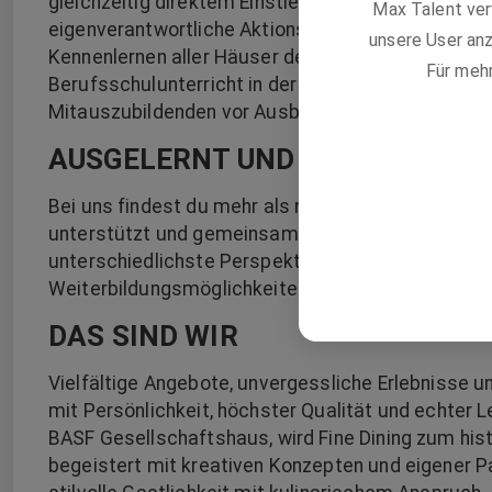
gleichzeitig direktem Einstieg in die täglichen 
Max Talent ver
eigenverantwortliche Aktionstage und Azubiproj
unsere User anz
Kennenlernen aller Häuser der BASF Gastronomie i
Für meh
Berufsschulunterricht in der BBS Technik II in Lu
Mitauszubildenden vor Ausbildungsbeginn
AUSGELERNT UND BEREIT DUR
Bei uns findest du mehr als nur einen Job. Hier e
unterstützt und gemeinsam richtig was auf die Be
unterschiedlichste Perspektiven kennen. Deine Entw
Weiterbildungsmöglichkeiten.
DAS SIND WIR
Vielfältige Angebote, unvergessliche Erlebnisse u
mit Persönlichkeit, höchster Qualität und echter
BASF Gesellschaftshaus, wird Fine Dining zum hist
begeistert mit kreativen Konzepten und eigener P