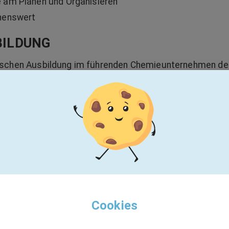
 am Planen und Organisieren
chenswert
BILDUNG
mischen Ausbildung im führenden Chemieunternehmen de
 € pro Monat; im Zweiten 1.232 € und im Dritten 1.343 €
Feiertags- und Nachtzuschläge sowie Zuschuss zum
ngsvorbereitung
Arbeitszeiten durch frühzeitig abgestimmte Dienstpläne
abgefeiert, außerdem zahlreiche Freizeit- und
Privatleben
inigung, Finanzierung der Bücher für die Berufsschule,
Cookies
ildung Schritt für Schritt mit festen Ansprechpartnern u