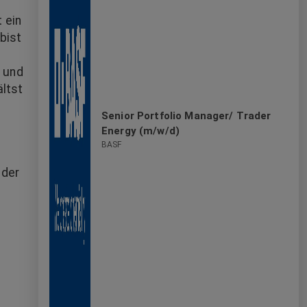
gestalte mit uns gemeinsam die Zukunft.
 ein
bist
g und
ältst
Senior Portfolio Manager/ Trader
Energy (m/w/d)
BASF
 der