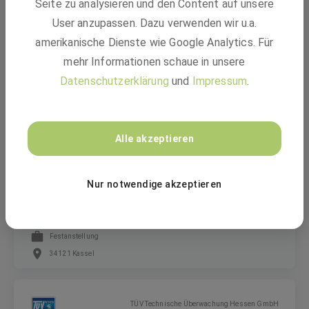
Seite zu analysieren und den Content auf unsere
Sachverständige/-r (m/w/d) im EMV-Labor
User anzupassen. Dazu verwenden wir u.a.
amerikanische Dienste wie Google Analytics. Für
mehr Informationen schaue in unsere
Festanstellung
Datenschutzerklärung
und
Impressum
.
Kassel, Hessen
Alle akzeptieren
Sachverständiger (m/w/d)
Nur notwendige akzeptieren
Gashochdruck/Rohrfernleitung
Festanstellung
34121 Kassel
TÜV Technische Überwachung Hessen GmbH