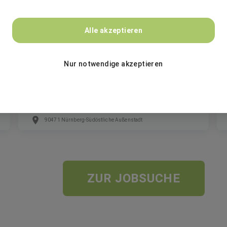
GEBRÜDER PETERS Gebäudetechnik SE
Alle akzeptieren
Ausbildung zum Anlagenmechaniker für
Sanitär-, Heizungs- und Klimatechnik
Nur notwendige akzeptieren
(m/w/d) für 2027 in Nürnberg
Ausbildung
90471 Nürnberg-Südöstliche Außenstadt
ZUR JOBSUCHE