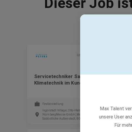
Dieser Job is
GEBRÜDER PETERS Gebäudetechnik SE
Servicetechniker Sanitär-, Heizungs- und
Klimatechnik im Kundendienst (m/w/d)
Festanstellung
Max Talent ver
Ingolstadt Village, Otto-Hahn-Straße, 85055 Ingolstadt,
NürnbergMesse GmbH, Messezentrum, 90471 Nürnberg-
unsere User anz
Südöstliche Außenstadt, 80807 München
Für meh