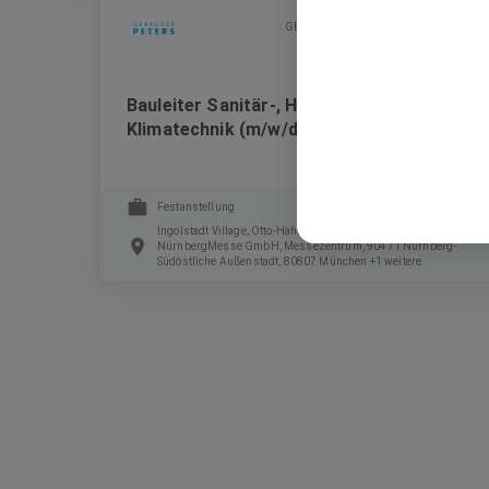
GEBRÜDER PETERS Gebäudetechnik SE
Bauleiter Sanitär-, Heizungs- und
Klimatechnik (m/w/d)
Festanstellung
Ingolstadt Village, Otto-Hahn-Straße, 85055 Ingolstadt,
NürnbergMesse GmbH, Messezentrum, 90471 Nürnberg-
Südöstliche Außenstadt, 80807 München +1 weitere