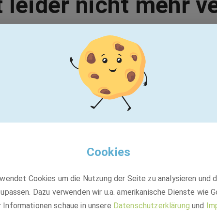
t leider nicht mehr v
Vielleicht passt einer dieser Jobs:
GEBRÜDER PETERS Gebäudetechnik SE
Anlagenmechaniker Sanitär-, Heizungs-
und Klimatechnik (m/w/d)
Cookies
Festanstellung
wendet Cookies um die Nutzung der Seite zu analysieren und 
Ingolstadt Village, Otto-Hahn-Straße, 85055 Ingolstadt,
NürnbergMesse GmbH, Messezentrum, 90471 Nürnberg-
upassen. Dazu verwenden wir u.a. amerikanische Dienste wie G
Südöstliche Außenstadt, 80807 München +1 weitere
r Informationen schaue in unsere
Datenschutzerklärung
und
Im