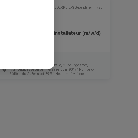
GEBRÜDER PETERS Gebäudetechnik SE
Heizungs- und Sanitärinstallateur (m/w/d)
Festanstellung
Ingolstadt Village, Otto-Hahn-Straße, 85055 Ingolstadt,
NürnbergMesse GmbH, Messezentrum, 90471 Nürnberg-
Südöstliche Außenstadt, 89231 Neu-Ulm +1 weitere