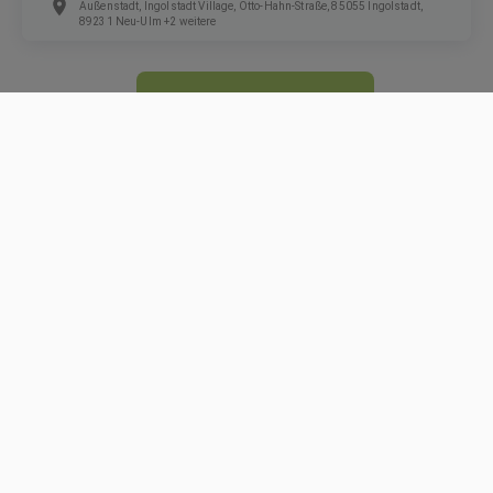
Außenstadt, Ingolstadt Village, Otto-Hahn-Straße, 85055 Ingolstadt,
89231 Neu-Ulm +2 weitere
ZUR JOBSUCHE