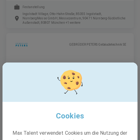
Festanstellung
Ingolstadt Village, Otto-Hahn-Straße, 85055 Ingolstadt,
NürnbergMesse GmbH, Messezentrum, 90471 Nürnberg-Südöstliche
Außenstadt, 80807 München +1 weitere
GEBRÜDER PETERS Gebäudetechnik SE
WIG-Schweißer Rohrleitungsbau (m/w/d)
Festanstellung
85055 Ingolstadt-Unterhaunstadt
Cookies
GEBRÜDER PETERS Gebäudetechnik SE
Max Talent verwendet Cookies um die Nutzung der