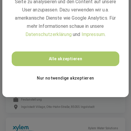
Seite zu analysieren und den Content auf unsere
Praktikumswoche im Handwerk: 09.11. –
13.11.2026
User anzupassen. Dazu verwenden wir u.a.
amerikanische Dienste wie Google Analytics. Für
mehr Informationen schaue in unsere
Freiwilliges Praktikum
Datenschutzerklärung
und
Impressum
.
Ingolstadt Village, Otto-Hahn-Straße, 85055 Ingolstadt
GEBRÜDER PETERS Gebäudetechnik SE
Alle akzeptieren
Nur notwendige akzeptieren
Fachkraft für Lagerlogistik (m/w/d)
Festanstellung
Ingolstadt Village, Otto-Hahn-Straße, 85055 Ingolstadt
Xylem Water Solutions