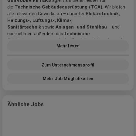
GEBRÜDER PETERS
agiert als Dienstleister für
die
Technische Gebäudeausrüstung (TGA)
. Wir bieten
alle relevanten Gewerke an – darunter
Elektrotechnik,
Heizungs-, Lüftungs-, Klima-,
Sanitärtechnik
sowie
Anlagen- und Stahlbau
– und
übernehmen außerdem das
technische
Gebäudemanagement
in den Bereichen Industrie- und
Mehr lesen
Gewerbebau, öffentlicher Bau und Wohnbau.
1903 gegründet, sind wir heute ein großes
mittelständisches Unternehmen in Familienhand.
Zum Unternehmensprofil
Unser Hauptsitz befindet sich in Ingolstadt; darüber hinaus
Mehr Job Möglichkeiten
sind wir an sieben weiteren Standorten in Deutschland,
Belgien und Polen vertreten.
Ähnliche Jobs