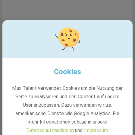
Cookies
Max Talent verwendet Cookies um die Nutzung der
Seite zu analysieren und den Content auf unsere
User anzupassen. Dazu verwenden wir u.a.
Bauleiter Sanitär-, Heizungs- und
amerikanische Dienste wie Google Analytics. Für
Klimatechnik (m/w/d)
GEBRÜDER PETERS Gebäudetechnik SE
mehr Informationen schaue in unsere
Datenschutzerklärung
und
Impressum
.