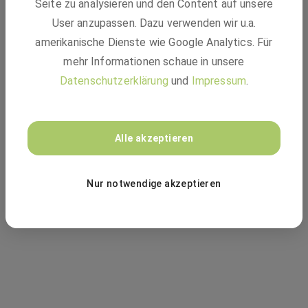
Seite zu analysieren und den Content auf unsere
mehr verfügbar - 404
User anzupassen. Dazu verwenden wir u.a.
amerikanische Dienste wie Google Analytics. Für
mehr Informationen schaue in unsere
Datenschutzerklärung
und
Impressum
.
Vielleicht passt einer dieser Jobs:
Alle akzeptieren
ZUR JOBSUCHE
Nur notwendige akzeptieren