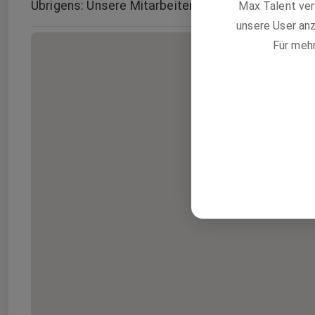
Übrigens: Unsere Mitarbeitenden entscheiden selb
Max Talent ver
unsere User anz
Für meh