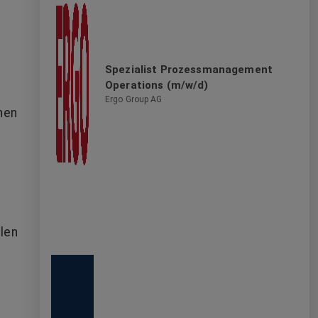
gestalte mit uns gemeinsam die Zukunft.
Spezialist Prozessmanagement
t
Operations (m/w/d)
Ergo Group AG
nen
alen