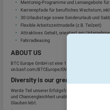
Mentoring-Programme und Lernangebote für d
Karrierepfade für berufliches Wachstum, in
30 Urlaubstage sowie Sonderurlaub und Sabb
Flexible Arbeitszeitmodelle (z.B. Teilzeit)
Attraktives Gehalt, orientiert am Unternehme
Fahrradleasing
ABOUT US
BTC Europe GmbH ist eine 100%ige Tochtergesell
on.basf.com/BTCEurope/EN
Diversity is our greatest strength!
Werde Teil unserer Erfolgsformel und gestalte die
und Chancengleichheit unabhängig von Geschlecht, 
Glauben lebt.