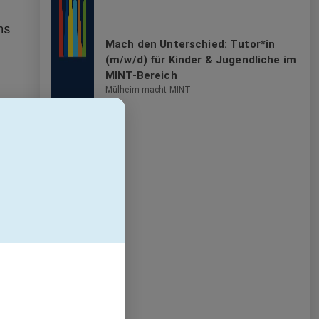
ns
Mach den Unterschied: Tutor*in
(m/w/d) für Kinder & Jugendliche im
MINT-Bereich
Mülheim macht MINT
nter
on
er