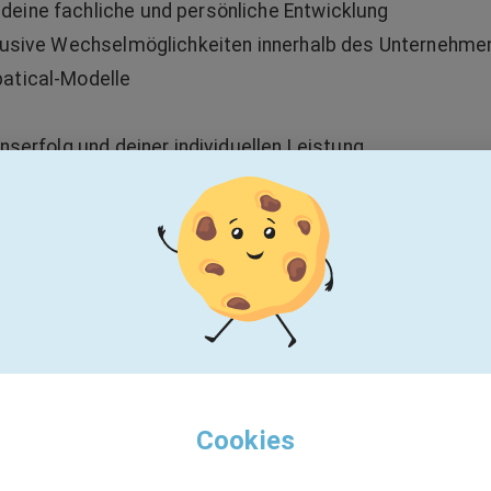
eine fachliche und persönliche Entwicklung
klusive Wechselmöglichkeiten innerhalb des Unternehme
atical-Modelle
nserfolg und deiner individuellen Leistung
schaft der BASF. Erfahre mehr über BTC Europe GmbH u
 Zukunft mit uns – in einem globalen Team, das Inklusi
Alter, Herkunft, sexueller Orientierung, Behinderung od
Cookies