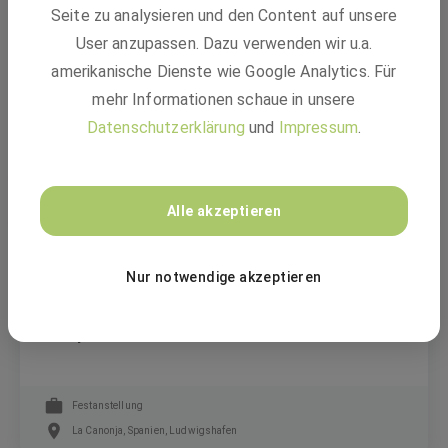
Seite zu analysieren und den Content auf unsere
User anzupassen. Dazu verwenden wir u.a.
Rechtsreferendar:in Wirtschaftsrecht /
Öffentliches Recht (m/w/d)
amerikanische Dienste wie Google Analytics. Für
mehr Informationen schaue in unsere
Datenschutzerklärung
und
Impressum
.
Trainee
Ludwigshafen am Rhein
Alle akzeptieren
BASF
Nur notwendige akzeptieren
ESTGN - Transport Planner Officer (m/f/d)
Temporal
Festanstellung
La Canonja, Spanien, Ludwigshafen