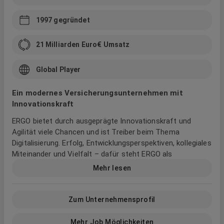
1997
gegründet
21 Milliarden Euro
€ Umsatz
Global Player
Ein modernes Versicherungsunternehmen mit
Innovationskraft
ERGO bietet durch ausgeprägte Innovationskraft und
Agilität viele Chancen und ist Treiber beim Thema
Digitalisierung. Erfolg, Entwicklungsperspektiven, kollegiales
Miteinander und Vielfalt – dafür steht ERGO als
Arbeitgeber. Als eine der großen Versicherungsgruppen in
Mehr lesen
Deutschland und Europa stellen wir unsere Mitarbeiter ins
Zentrum damit sie ihr volles Potential entfalten können.
Gemeinsam wachsen wir mutig und nachhaltig über uns
Zum Unternehmensprofil
hinaus und gestalten aktiv die Zukunft mit.
Mehr Job Möglichkeiten