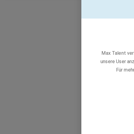
Max Talent ver
unsere User anz
Für meh