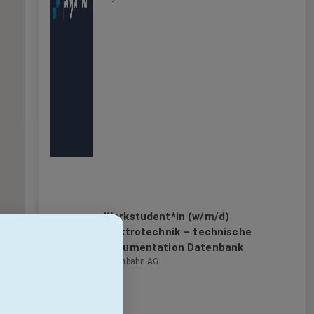
Werkstudent*in (w/m/d)
Elektrotechnik – technische
Dokumentation Datenbank
Rheinbahn AG