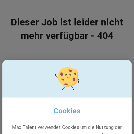
Dieser Job ist leider nicht
mehr verfügbar - 404
Vielleicht passt einer dieser Jobs:
BASF
Production Technician
Cookies
Max Talent verwendet Cookies um die Nutzung der
Festanstellung