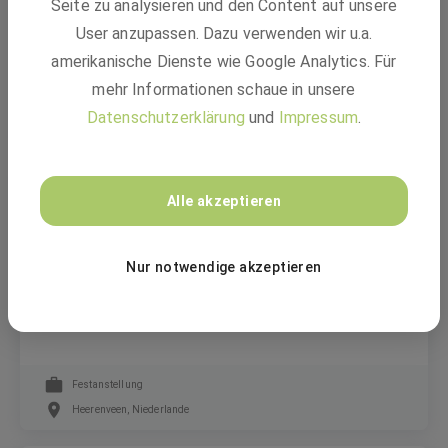
Seite zu analysieren und den Content auf unsere
Safety Coordinator (m/f/d)
User anzupassen. Dazu verwenden wir u.a.
amerikanische Dienste wie Google Analytics. Für
mehr Informationen schaue in unsere
Festanstellung
Datenschutzerklärung
und
Impressum
.
Heerenveen, Niederlande
BASF
Alle akzeptieren
Nur notwendige akzeptieren
Ervaren Proces Operator (max. 5000 basis
maandsalaris, 32% ploegentoeslag, 13e maand
en bonus)
Festanstellung
Heerenveen, Niederlande