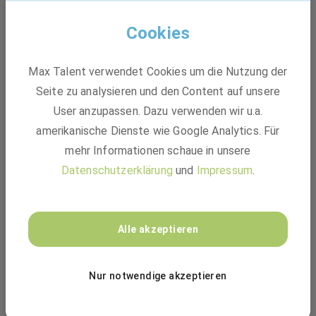
VINCORION
Cookies
ca. 1.000
Mitarbeiter
Max Talent verwendet Cookies um die Nutzung der
2018
gegründet
Seite zu analysieren und den Content auf unsere
User anzupassen. Dazu verwenden wir u.a.
Wedel, Deutschland
amerikanische Dienste wie Google Analytics. Für
Mittelständler
mehr Informationen schaue in unsere
Datenschutzerklärung
und
Impressum
.
VINCORION ist ein führendes Unternehmen im Bereich der
mechatronischen Lösungen, das sich auf die Entwicklung
und Produktion von innovativen Technologien für die Luft-
und Raumfahrt, Verteidigung, Sicherheit und
Alle akzeptieren
Medizintechnik spezialisiert hat. VINCORION bietet
maßgeschneiderte Lösungen, die auf die spezifischen
Anforderungen der Kunden zugeschnitten sind. Mit einem
Nur notwendige akzeptieren
Mehr lesen
starken Fokus auf Qualität und Zuverlässigkeit arbeitet
VINCORION eng mit seinen Partnern zusammen, um die