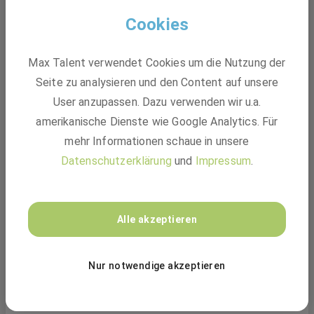
VINCORION
Cookies
ca. 1.000
Mitarbeiter
Max Talent verwendet Cookies um die Nutzung der
2018
gegründet
Seite zu analysieren und den Content auf unsere
User anzupassen. Dazu verwenden wir u.a.
Wedel, Deutschland
amerikanische Dienste wie Google Analytics. Für
mehr Informationen schaue in unsere
Mittelständler
Datenschutzerklärung
und
Impressum
.
VINCORION ist ein führendes Unternehmen im Bereich der
mechatronischen Lösungen, das sich auf die Entwicklung
und Produktion von innovativen Technologien für die Luft-
Alle akzeptieren
und Raumfahrt, Verteidigung, Sicherheit und
Medizintechnik spezialisiert hat. VINCORION bietet
maßgeschneiderte Lösungen, die auf die spezifischen
Nur notwendige akzeptieren
Anforderungen der Kunden zugeschnitten sind. Mit einem
Mehr lesen
starken Fokus auf Qualität und Zuverlässigkeit arbeitet
VINCORION eng mit seinen Partnern zusammen, um die