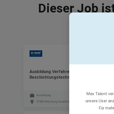
Dieser Job is
BASF
Ausbildung Verfahrensmechaniker:in für
Beschichtungstechnik (m/w/d)
Max Talent ver
Ausbildung
unsere User anz
97080 Würzburg, Sindelfingen, Münster +1 weitere
Für meh