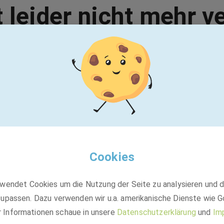
t leider nicht mehr v
Vielleicht passt einer dieser Jobs:
DERIX Gruppe | W. und J. Derix GmbH & Co.
Holzbearbeitungsmechaniker:in /
Zimmerei-Fachkraft (m/w/d)
Cookies
wendet Cookies um die Nutzung der Seite zu analysieren und 
Festanstellung
upassen. Dazu verwenden wir u.a. amerikanische Dienste wie G
Westerkappeln
r Informationen schaue in unsere
Datenschutzerklärung
und
Im