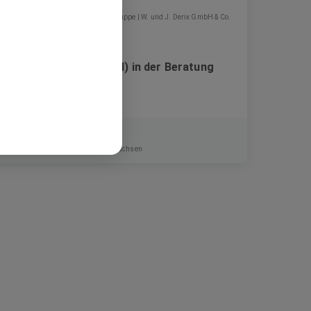
DERIX Gruppe | W. und J. Derix GmbH & Co.
Bauingenieur:in (m/w/d) in der Beratung
von Holzbausystemen
Festanstellung
Westerkappeln, NRW, Niedersachsen