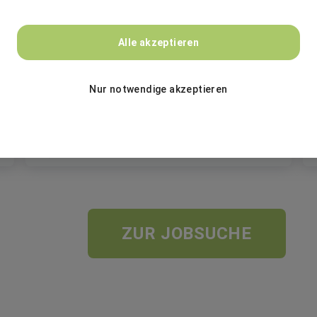
BASF
Alle akzeptieren
Ausbildung Lacklaborant:in (m/w/d)
Nur notwendige akzeptieren
Ausbildung
48165 Münster, Hiltrup
ZUR JOBSUCHE