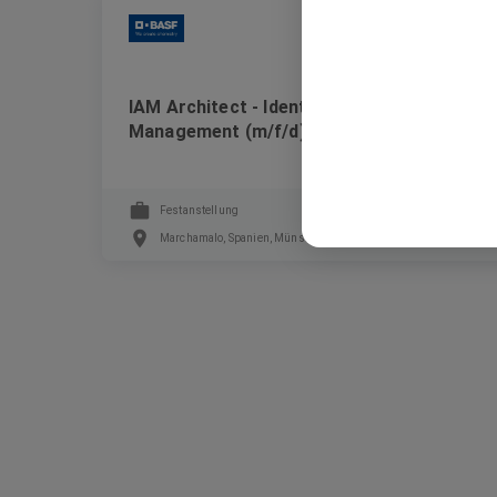
BASF
IAM Architect - Identity & Access
Management (m/f/d)
Festanstellung
Marchamalo, Spanien, Münster