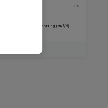
BASF
Specialist External Reporting (m/f/d)
Festanstellung
Limburgerhof