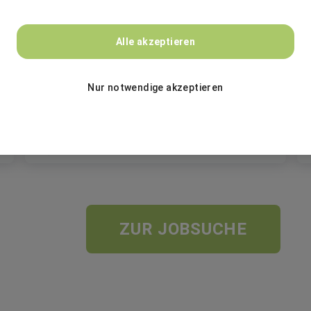
Alte Leipziger – Hallesche
Alle akzeptieren
Duales Studium (m/w/d) BWL –
Finanzdienstleistungen (B.A.) 2027
Nur notwendige akzeptieren
Duales Studium
Oberursel, Mannheim
ZUR JOBSUCHE