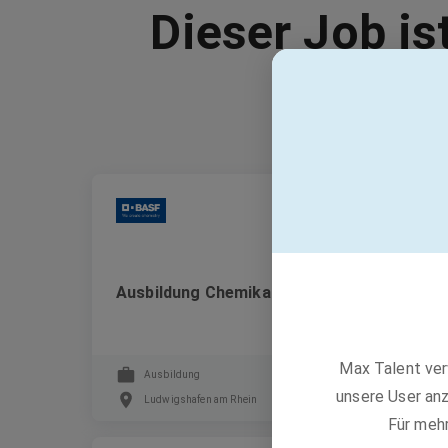
Dieser Job is
BASF
Ausbildung Chemikant:in (m/w/d)
Max Talent ver
Ausbildung
unsere User anz
Ludwigshafen am Rhein
Für meh