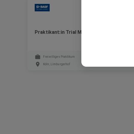
BASF
Praktikant:in Trial Management (m/w/d)
Freiwilliges Praktikum
Köln, Limburgerhof