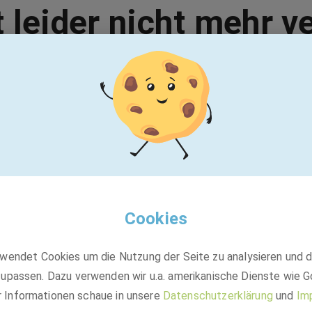
t leider nicht mehr v
Vielleicht passt einer dieser Jobs:
BASF
Ausbildung Fachmann:frau (m/w/d) für
Systemgastronomie
Cookies
wendet Cookies um die Nutzung der Seite zu analysieren und 
Ausbildung
upassen. Dazu verwenden wir u.a. amerikanische Dienste wie G
Ludwigshafen am Rhein, Limburgerhof, Lampertheim
r Informationen schaue in unsere
Datenschutzerklärung
und
Im