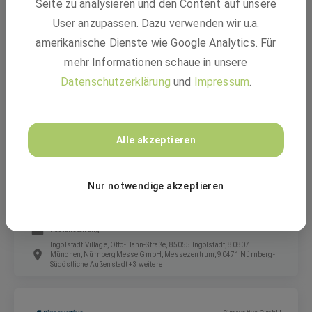
Seite zu analysieren und den Content auf unsere
User anzupassen. Dazu verwenden wir u.a.
amerikanische Dienste wie Google Analytics. Für
Festanstellung
mehr Informationen schaue in unsere
Zorneding
Datenschutzerklärung
und
Impressum
.
GEBRÜDER PETERS Gebäudetechnik SE
Alle akzeptieren
Elektroniker für Energie- und Gebäudetechnik
(m/w/d)
Nur notwendige akzeptieren
Festanstellung
Ingolstadt Village, Otto-Hahn-Straße, 85055 Ingolstadt, 80807
München, NürnbergMesse GmbH, Messezentrum, 90471 Nürnberg-
Südöstliche Außenstadt +3 weitere