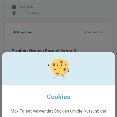
Ausbildung
80807 München
Simovative GmbH
Product Owner (Scrum) (w/m/d)
Festanstellung
Central Tower München, Landsberger Straße, München-
Schwanthalerhöhe
Cookies
Schnoor Industrieelektronik GmbH & Co. KG
Max Talent verwendet Cookies um die Nutzung der
Messtechniker für Objektfunkanlagen (w/m/d)