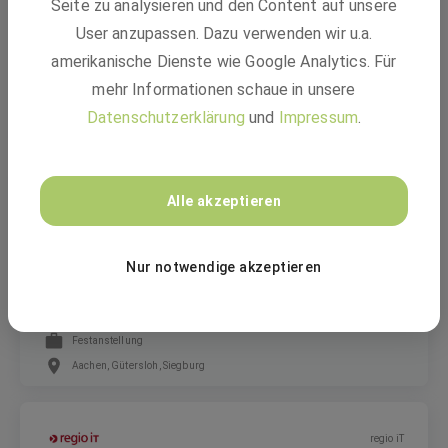
Seite zu analysieren und den Content auf unsere
Werkstudent*in (w/m/d) Revision
User anzupassen. Dazu verwenden wir u.a.
amerikanische Dienste wie Google Analytics. Für
mehr Informationen schaue in unsere
Werkstudent
Datenschutzerklärung
und
Impressum
.
Düsseldorf, Mettmann, Krefeld +1 weitere
regio iT
Alle akzeptieren
Nur notwendige akzeptieren
Systemadministrator (w/m/d) eSchool
Festanstellung
Aachen, Gütersloh, Siegburg
regio iT