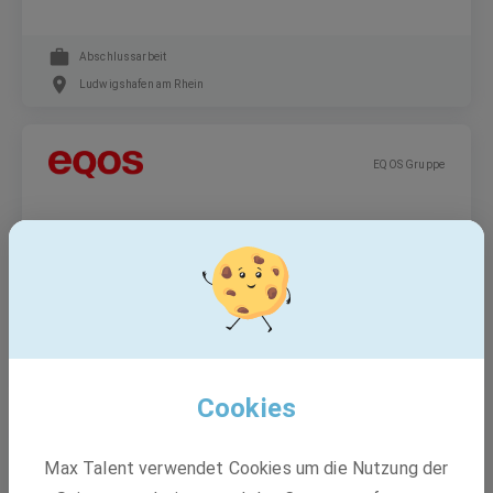
Abschlussarbeit
Ludwigshafen am Rhein
EQOS Gruppe
Elektroingenieur (m/w/d) Primärtechnik
Schaltanlagenbau
Festanstellung
Pfungstadt, Dresden, Velden +2 weitere
Cookies
BASF
Max Talent verwendet Cookies um die Nutzung der