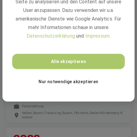
Seite zu analysieren und den Content auf unsere
User anzupassen. Dazu verwenden wir u.a.
BASF SE - Berufsorientierungspraktikum 2026
amerikanische Dienste wie Google Analytics. Für
mehr Informationen schaue in unsere
Freiwilliges Praktikum, Freiwilliges Praktikum
Datenschutzerklärung
und
Impressum
.
Ludwigshafen am Rhein, Limburgerhof, 67117 Limburgerhof
Alle akzeptieren
EQOS Gruppe
Nur notwendige akzeptieren
Baustellenleiter (m/w/d) Schaltanlagenbau
Festanstellung
Velden, Bayern, Freilassing, Bayern, Pforzheim, Baden-Württemberg +5
weitere