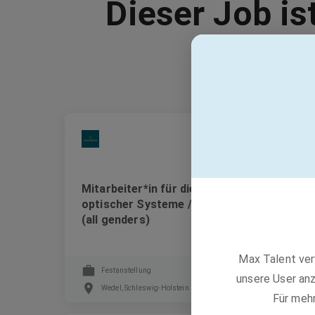
Dieser Job is
VINCORION
Mitarbeiter*in für die Instandhaltung
optischer Systeme / Elektromechaniker*in
(all genders)
Max Talent ver
Festanstellung
unsere User anz
Wedel, Schleswig-Holstein
Für meh