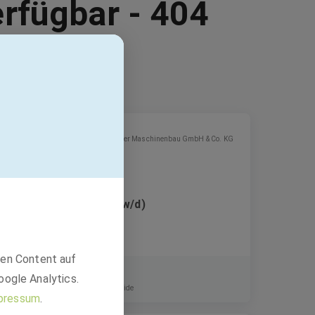
erfügbar - 404
Pleiger Maschinenbau GmbH & Co. KG
Betriebstechniker (m/w/d)
den Content auf
Festanstellung
oogle Analytics.
21244 Buchholz in der Nordheide
pressum
.