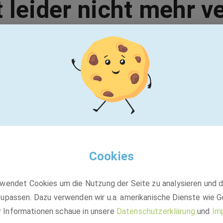
t leider nicht mehr v
Vielleicht passt einer dieser Jobs:
VINCORION
Senior Sales Manager Defense (all
genders)
Cookies
wendet Cookies um die Nutzung der Seite zu analysieren und 
Festanstellung
upassen. Dazu verwenden wir u.a. amerikanische Dienste wie G
Wedel, Schleswig-Holstein
r Informationen schaue in unsere
Datenschutzerklärung
und
Im