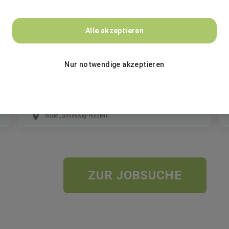
VINCORION
Alle akzeptieren
Instandsetzungstechniker*in (all genders)
Nur notwendige akzeptieren
/ Inhouse
Festanstellung
Wedel, Schleswig-Holstein
ZUR JOBSUCHE