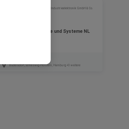
Schnoor Industrieelektronik GmbH & Co.
KG
Elektroniker für Geräte und Systeme NL
Nord (w/m/d)
Festanstellung
Büdelsdorf, Schleswig-Holstein, Hamburg +3 weitere