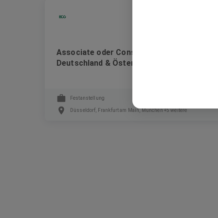
Boston Consulting Group
Associate oder Consultant (w/m/d), BCG
Deutschland & Österreich
Festanstellung
Düsseldorf, Frankfurt am Main, München +5 weitere