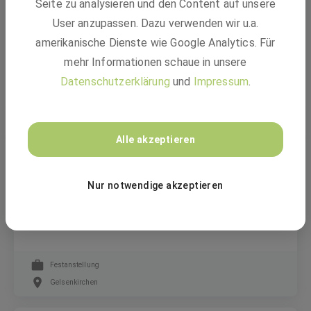
Seite zu analysieren und den Content auf unsere
Head of Order Center Small Aggregates (all
User anzupassen. Dazu verwenden wir u.a.
genders)
amerikanische Dienste wie Google Analytics. Für
mehr Informationen schaue in unsere
Datenschutzerklärung
und
Impressum
.
Festanstellung
Essen, Nordrhein-Westfalen
Alle akzeptieren
GELSENWASSER AG
Nur notwendige akzeptieren
Branchenexpert*in Chemie- und
Pharmaindustrie
Festanstellung
Gelsenkirchen