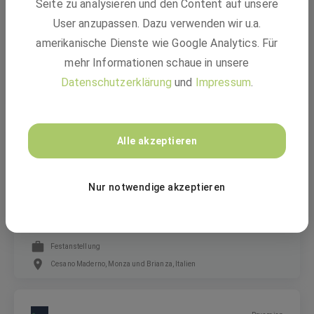
Seite zu analysieren und den Content auf unsere
User anzupassen. Dazu verwenden wir u.a.
Build the Future - Graduate Program
amerikanische Dienste wie Google Analytics. Für
mehr Informationen schaue in unsere
Trainee
Datenschutzerklärung
und
Impressum
.
Düsseldorf, Mailand, Italien
Alle akzeptieren
BASF
Nur notwendige akzeptieren
Technical Account Manager FCC Catalysts
Festanstellung
Cesano Maderno, Monza und Brianza, Italien