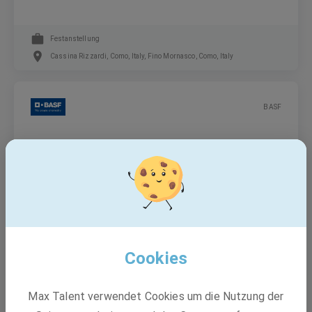
Festanstellung
Cassina Rizzardi, Como, Italy, Fino Mornasco, Como, Italy
BASF
Sales Representative - Vercelli- Agricultural
Solutions Division
Festanstellung
Cesano Maderno, Monza und Brianza, Italy, Vercelli, Italy, Novara, Italy
Cookies
Prysmian
Max Talent verwendet Cookies um die Nutzung der