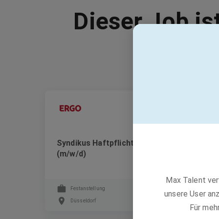
Dieser Job is
Ergo Group AG
Syndikus Haftpflicht Individualgeschäft
(m/w/d)
Max Talent ver
Festanstellung
unsere User anz
Düsseldorf
Für meh