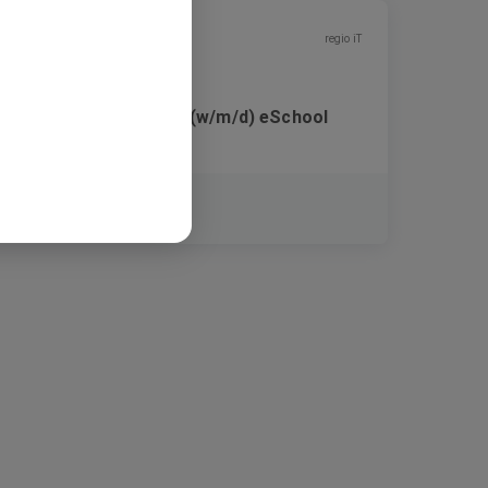
regio iT
Systemadministrator (w/m/d) eSchool
Festanstellung
Solingen, Gütersloh