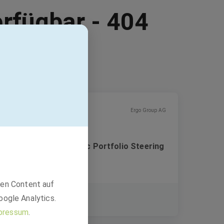
erfügbar - 404
Ergo Group AG
Projektleiter Strategic Portfolio Steering
International (m/w/d)
den Content auf
Festanstellung
oogle Analytics.
Düsseldorf
pressum
.