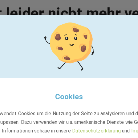
t leider nicht mehr v
Vielleicht passt einer dieser Jobs:
Ergo Group AG
Vertriebscontroller (m/w/d)
Cookies
wendet Cookies um die Nutzung der Seite zu analysieren und 
Festanstellung
upassen. Dazu verwenden wir u.a. amerikanische Dienste wie G
Düsseldorf
r Informationen schaue in unsere
Datenschutzerklärung
und
Im