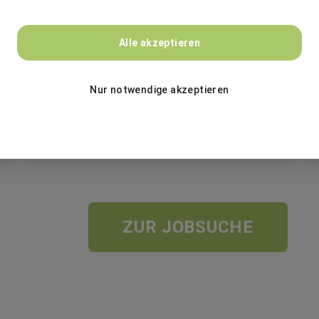
Ergo Group AG
Alle akzeptieren
Praktikant Change Management (m/w/d)
Nur notwendige akzeptieren
Freiwilliges Praktikum
Düsseldorf
ZUR JOBSUCHE