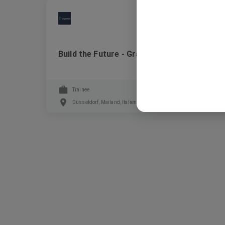
Prysmian
Build the Future - Graduate Program
Trainee
Düsseldorf, Mailand, Italien