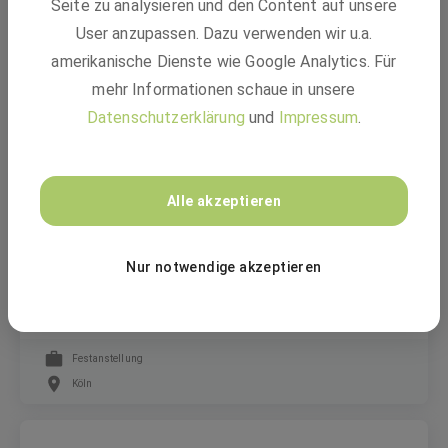
Project Lead Inhouse Consulting -
Seite zu analysieren und den Content auf unsere
Transformational Change (m/f/d)
User anzupassen. Dazu verwenden wir u.a.
amerikanische Dienste wie Google Analytics. Für
mehr Informationen schaue in unsere
Festanstellung
Datenschutzerklärung
und
Impressum
.
Düsseldorf, Monheim am Rhein, Ludwigshafen am Rhein
Ergo Group AG
Alle akzeptieren
Koordinator für Prozess- und Datenanalyse
Nur notwendige akzeptieren
(m/w/d)
Festanstellung
Köln