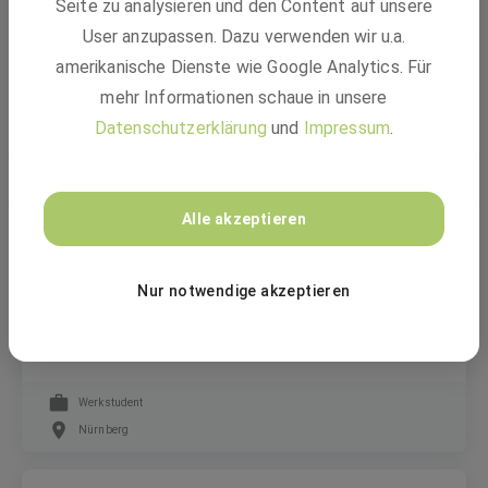
Seite zu analysieren und den Content auf unsere
Firmware-Entwickler:in im Bereich
User anzupassen. Dazu verwenden wir u.a.
Niederspannungsregelung (m/w/d)
amerikanische Dienste wie Google Analytics. Für
mehr Informationen schaue in unsere
Festanstellung
Datenschutzerklärung
und
Impressum
.
Nürnberg
Alle akzeptieren
A. Eberle GmbH & Co. KG
Nur notwendige akzeptieren
Werkstudenten:in Social Media / Content
Produktion (m/w/d)
Werkstudent
Nürnberg