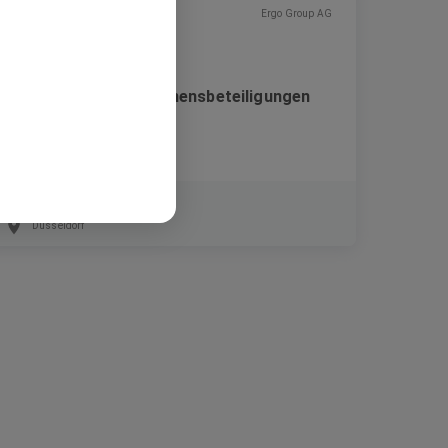
Ergo Group AG
Consultant Unternehmensbeteiligungen
(m/w/d)
Festanstellung
Düsseldorf