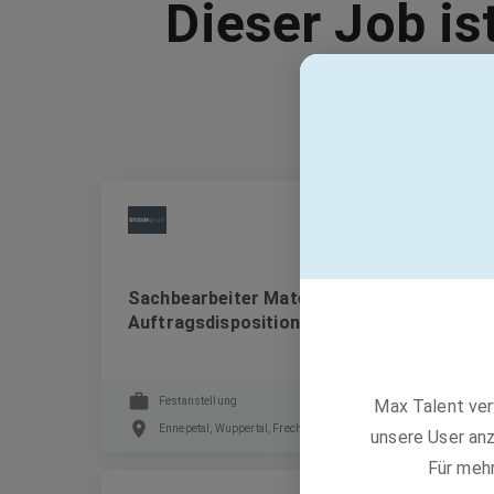
Dieser Job is
bilstein group
Sachbearbeiter Materialfluss
Auftragsdisposition (m/w/d)
Festanstellung
Max Talent ver
Ennepetal, Wuppertal, Frechen +2 weitere
unsere User anz
Für meh