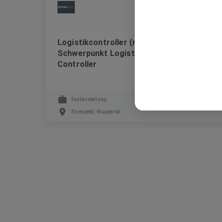
bilstein group
Logistikcontroller (m/w/d) / Controller
Schwerpunkt Logistik / Supply Chain
Controller
Festanstellung
Ennepetal, Wuppertal