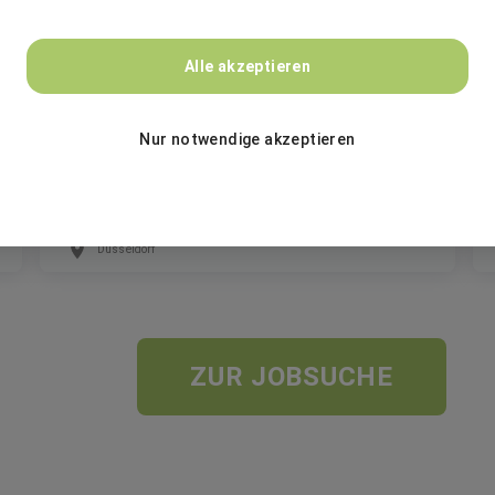
Ergo Group AG
Alle akzeptieren
Trainer Aus- & Weiterbildung Vertrieb
(m/w/d)
Nur notwendige akzeptieren
Festanstellung
Düsseldorf
ZUR JOBSUCHE