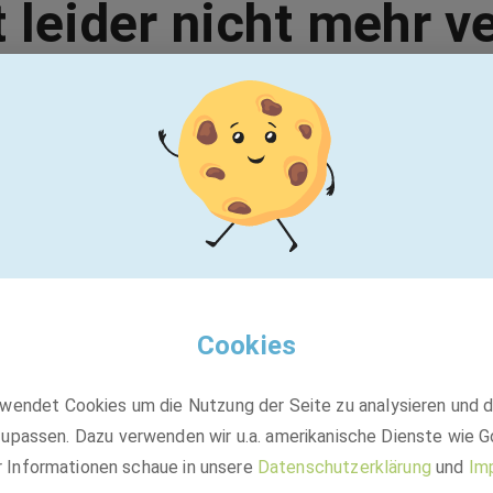
t leider nicht mehr v
Vielleicht passt einer dieser Jobs:
Ergo Group AG
Vergütungs- und Provisionsspezialist
(m/w/d)
Cookies
Festanstellung
wendet Cookies um die Nutzung der Seite zu analysieren und 
Düsseldorf
upassen. Dazu verwenden wir u.a. amerikanische Dienste wie G
r Informationen schaue in unsere
Datenschutzerklärung
und
Im