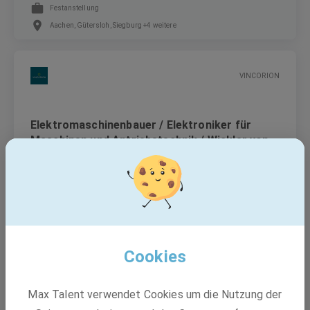
Festanstellung
Aachen, Gütersloh, Siegburg +4 weitere
VINCORION
Elektromaschinenbauer / Elektroniker für
Maschinen und Antriebstechnik / Wickler von
Elektromotoren (m/w/d)
Festanstellung
Essen, Nordrhein-Westfalen
Cookies
Rheinbahn AG
Max Talent verwendet Cookies um die Nutzung der