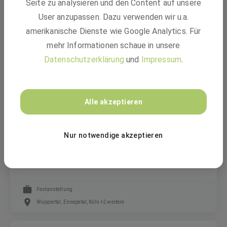
Seite zu analysieren und den Content auf unsere
Projektleiter*in (w/m/d)
User anzupassen. Dazu verwenden wir u.a.
Stadtbahninfrastruktur
amerikanische Dienste wie Google Analytics. Für
mehr Informationen schaue in unsere
Festanstellung
Datenschutzerklärung
und
Impressum
.
Düsseldorf, Mettmann, Krefeld +1 weitere
Alle akzeptieren
bilstein group
Nur notwendige akzeptieren
Mitarbeiter Verladung (m/w/d), Staplerfahrer
Versand
Festanstellung
Wuppertal, Ennepetal, Köln +2 weitere