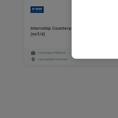
BASF
Internship Counterparty Risk Management
(m/f/d)
Freiwilliges Praktikum
Ludwigshafen am Rhein