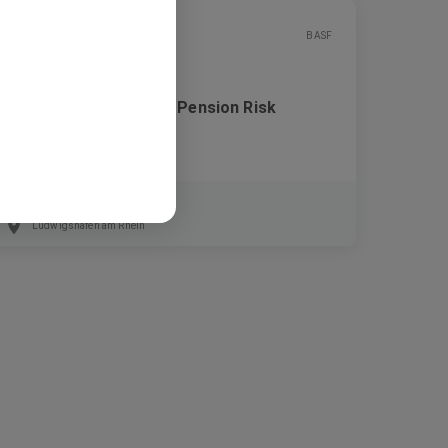
BASF
Werkstudent:in Global Pension Risk
Management (m/w/d)
Werkstudent
Ludwigshafen am Rhein