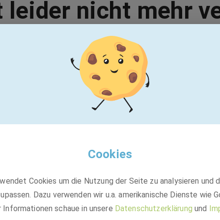
t leider nicht mehr v
Vielleicht passt einer dieser Jobs:
BASF
Working student Frontend Engineering
(m/f/d) - Remote GER
Cookies
wendet Cookies um die Nutzung der Seite zu analysieren und 
Werkstudent
upassen. Dazu verwenden wir u.a. amerikanische Dienste wie G
Ludwigshafen am Rhein
r Informationen schaue in unsere
Datenschutzerklärung
und
Im