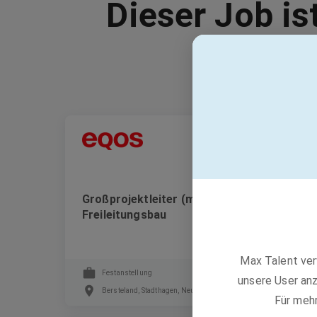
Dieser Job is
EQOS Gruppe
Großprojektleiter (m/w/d) im
Freileitungsbau
Max Talent ver
Festanstellung
unsere User anz
Bersteland, Stadthagen, Neustadt an der Weinstraße +2 weitere
Für meh