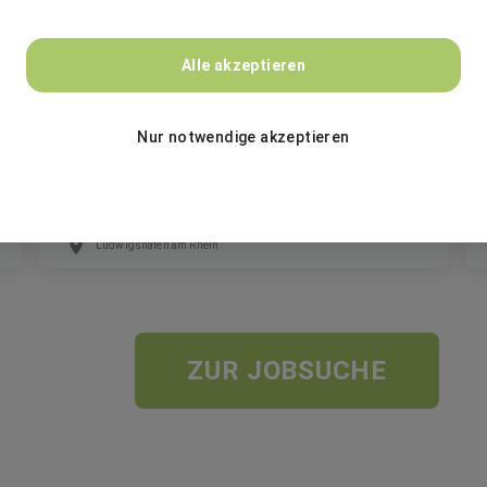
BASF
Alle akzeptieren
Internship Predictive Maintenance (m/f/d)
Nur notwendige akzeptieren
Pflichtpraktikum
Ludwigshafen am Rhein
ZUR JOBSUCHE