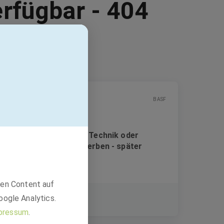
erfügbar - 404
BASF
Ausbildung im Bereich Technik oder
Produktion: Jetzt bewerben - später
entscheiden! (m/w/d)
den Content auf
Ausbildung
oogle Analytics.
Ludwigshafen am Rhein
pressum
.