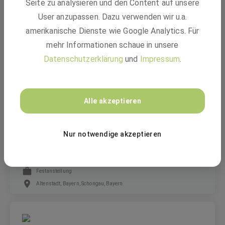
Seite zu analysieren und den Content auf unsere
Technische Fachkraft für Prüffeld und
Qualitätssicherung (all genders)
User anzupassen. Dazu verwenden wir u.a.
amerikanische Dienste wie Google Analytics. Für
mehr Informationen schaue in unsere
Festanstellung
Datenschutzerklärung
und
Impressum
.
Altenstadt, Bayern, Schongau, Bayern, Altenstadt, Bayern
Alle akzeptieren
Requirements Manager (m/w/d)
Nur notwendige akzeptieren
Festanstellung
Altenstadt, Bayern, Schongau, Bayern