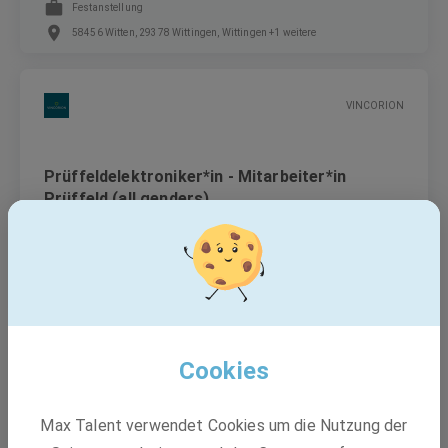
Festanstellung
58456 Witten, 29378 Wittingen, Wittingen +1 weitere
VINCORION
Prüffeldelektroniker*in - Mitarbeiter*in
Prüffeld (all genders)
Festanstellung
Essen, Nordrhein-Westfalen
Cookies
Amprion GmbH
Max Talent verwendet Cookies um die Nutzung der
Contract & Claim Manager