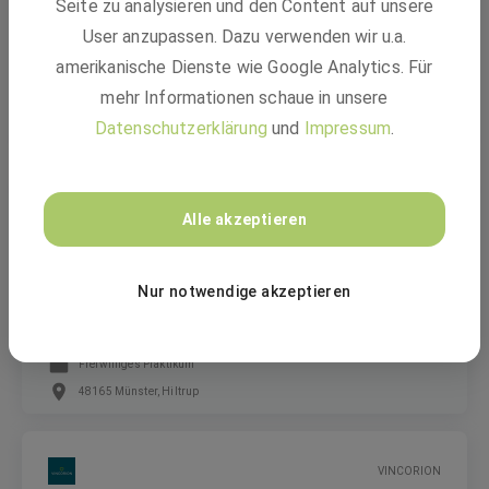
Seite zu analysieren und den Content auf unsere
Energiewendeprojekte (m/w/d)
User anzupassen. Dazu verwenden wir u.a.
amerikanische Dienste wie Google Analytics. Für
Festanstellung
mehr Informationen schaue in unsere
Wißstraße 2, 44137 Dortmund, Nordrhein-Westfalen, Großer Burstah
Datenschutzerklärung
und
Impressum
.
52, 20457 Hamburg
BASF
Alle akzeptieren
Jahrespraktikum "Brücke zum Beruf" (m/w/d)
Nur notwendige akzeptieren
Freiwilliges Praktikum
48165 Münster, Hiltrup
VINCORION