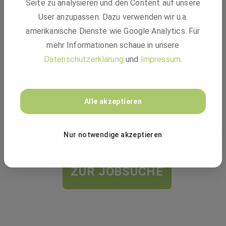
Vielleicht passt einer dieser Jobs:
Seite zu analysieren und den Content auf unsere
User anzupassen. Dazu verwenden wir u.a.
amerikanische Dienste wie Google Analytics. Für
EQOS Gruppe
mehr Informationen schaue in unsere
Datenschutzerklärung
und
Impressum
.
Schlosser (m/w/d) für die Werkzeug- und
Geräteprüfung
Alle akzeptieren
Festanstellung
Bad Wildungen, Berlin, Bersteland
Nur notwendige akzeptieren
ZUR JOBSUCHE