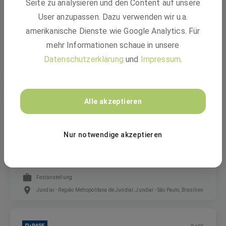
Seite zu analysieren und den Content auf unsere
User anzupassen. Dazu verwenden wir u.a.
Banco de Talentos - LGBTI+ - Brasil
amerikanische Dienste wie Google Analytics. Für
mehr Informationen schaue in unsere
Festanstellung
Datenschutzerklärung
und
Impressum
.
São Paulo, Brasilien
Alle akzeptieren
BASF
Nur notwendige akzeptieren
Assistente Técnico Pleno
Festanstellung
Jundiaí - Região Metropolitana de Jundiaí, Jundiaí - São Paulo, Brasilien