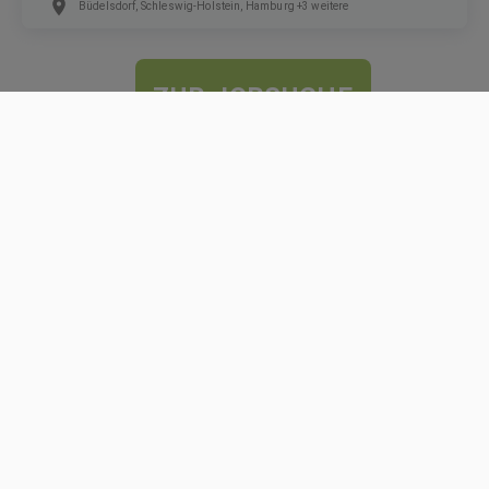
Büdelsdorf, Schleswig-Holstein, Hamburg +3 weitere
ZUR JOBSUCHE