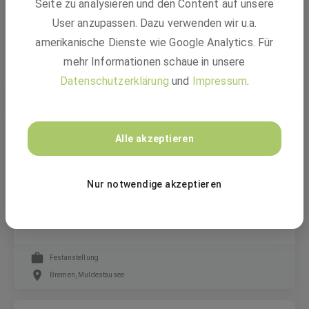
Seite zu analysieren und den Content auf unsere
Servicetechniker im Außendienst (m/w/d)
User anzupassen. Dazu verwenden wir u.a.
amerikanische Dienste wie Google Analytics. Für
mehr Informationen schaue in unsere
Festanstellung
Datenschutzerklärung
und
Impressum
.
Günzburg, Weilheim, Langenhagen +1 weitere
Xylem Water Solutions
Alle akzeptieren
Sachbearbeiter Angebots- und
Nur notwendige akzeptieren
Auftragsabwicklung Miete (m/w/d) in
Muldestausee / Bremen
Festanstellung
Bremen, Muldestausee