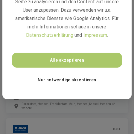
Seite zu analysieren und den Content auf unsere
User anzupassen. Dazu verwenden wir u.a.
amerikanische Dienste wie Google Analytics. Für
Festanstellung
mehr Informationen schaue in unsere
Mumbai, Maharashtra, India, Ludwigshafen, Germany
Datenschutzerklärung
und
Impressum
.
TÜV Technische Überwachung Hessen GmbH
Alle akzeptieren
Initiativbewerbung für den Bereich Auto
Service
Nur notwendige akzeptieren
Festanstellung
Darmstadt, Hessen, Frankfurt am Main, Hessen, Kassel, Hessen +2
weitere
BASF