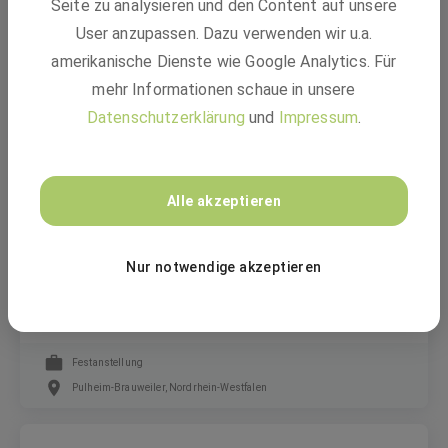
Seite zu analysieren und den Content auf unsere
Praktikant Change Management (m/w/d)
User anzupassen. Dazu verwenden wir u.a.
amerikanische Dienste wie Google Analytics. Für
mehr Informationen schaue in unsere
Freiwilliges Praktikum
Datenschutzerklärung
und
Impressum
.
Düsseldorf
Amprion GmbH
Alle akzeptieren
Nur notwendige akzeptieren
Ingenieur Sekundärtechnik (m/w/d) für HVDC-
Test- und Schulungssysteme (Replika)
Festanstellung
Pulheim-Brauweiler, Nordrhein-Westfalen