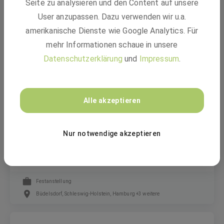
Seite zu analysieren und den Content auf unsere
Marketing Werkstudent / Praktikant (m/w/d) –
20 Stunden/Woche in Bremen
User anzupassen. Dazu verwenden wir u.a.
amerikanische Dienste wie Google Analytics. Für
mehr Informationen schaue in unsere
Werkstudent, Freiwilliges Praktikum
Datenschutzerklärung
und
Impressum
.
Bremen
Schnoor Industrieelektronik GmbH & Co. KG
Alle akzeptieren
Nur notwendige akzeptieren
Monteur für Antennennetze und
Objektfunkanlagen (w/m/d)
Festanstellung
Büdelsdorf, Schleswig-Holstein, Hamburg +3 weitere