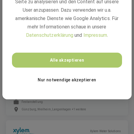
Seite zu analysieren und den Content auf unsere
Monteur für Antennennetze und
Objektfunkanlagen (w/m/d)
User anzupassen. Dazu verwenden wir u.a.
amerikanische Dienste wie Google Analytics. Für
mehr Informationen schaue in unsere
Festanstellung
Datenschutzerklärung
und
Impressum
.
Büdelsdorf, Schleswig-Holstein, Hamburg +3 weitere
Xylem Water Solutions
Alle akzeptieren
Nur notwendige akzeptieren
Servicetechniker im Außendienst (m/w/d)
Festanstellung
Günzburg, Weilheim, Langenhagen +1 weitere
Xylem Water Solutions