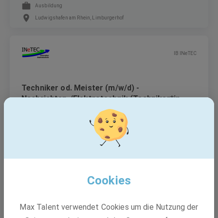
Ausbildung
Ludwigshafen am Rhein, Limburgerhof
IB INeTEC
Techniker od. Meister (m/w/d) -
Nachrichten-/Elektrotechnik (Techniker*in -
Elektrotechnik)
Festanstellung
Frankenthal (Pfalz), Frankenthal
Cookies
BASF
Max Talent verwendet Cookies um die Nutzung der