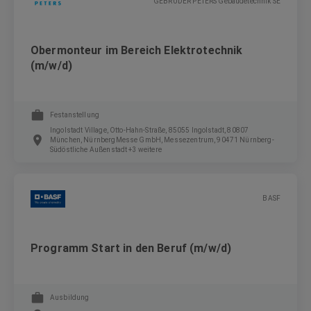
GEBRÜDER PETERS Gebäudetechnik SE
Obermonteur im Bereich Elektrotechnik
(m/w/d)
Festanstellung
Ingolstadt Village, Otto-Hahn-Straße, 85055 Ingolstadt, 80807
München, NürnbergMesse GmbH, Messezentrum, 90471 Nürnberg-
Südöstliche Außenstadt +3 weitere
BASF
Programm Start in den Beruf (m/w/d)
Ausbildung