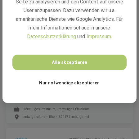
Seite zu analysieren und den Content auf unsere
Praktikum Produktionsmanagement &
User anzupassen. Dazu verwenden wir u.a.
Digitalisierung (m/w/d)
amerikanische Dienste wie Google Analytics. Für
mehr Informationen schaue in unsere
Freiwilliges Praktikum
Datenschutzerklärung
und
Impressum
.
Ludwigshafen am Rhein
Alle akzeptieren
BASF
Nur notwendige akzeptieren
BASF SE - Berufsorientierungspraktikum 2027
Freiwilliges Praktikum, Freiwilliges Praktikum
Ludwigshafen am Rhein, 67117 Limburgerhof